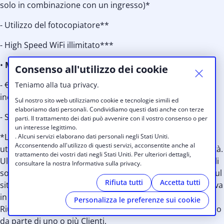
solo in combinazione con un ingresso)*
- Utilizzo del fotocopiatore**
- High Speed WiFi illimitato***
•
MEETING ROOM – solo per Startbase Member*
Consenso all'utilizzo dei cookie
- € 50 la prima ora e € 25 ogni ora consecutiva, IVA non
Teniamo alla tua privacy.
inclusa
Sul nostro sito web utilizziamo cookie e tecnologie simili ed
elaboriamo dati personali. Condividiamo questi dati anche con terze
- Screen con PC integrato alla vostra disposizione
parti. Il trattamento dei dati può avvenire con il vostro consenso o per
un interesse legittimo.
*La Meeting Room (capacità massima 10 persone) è
. Alcuni servizi elaborano dati personali negli Stati Uniti.
Acconsentendo all'utilizzo di questi servizi, acconsentite anche al
utilizzabile solo su prenotazione e in base alla disponibilità.
trattamento dei vostri dati negli Stati Uniti. Per ulteriori dettagli,
Ulteriori ore fuori dai contingenti previsti dai singoli profili
consultare la nostra Informativa sulla privacy.
sono prenotabili on-line solo a pagamento (€ 25/all’ora) sul
Rifiuta tutti
Accetta tutti
sito http://brunico.startbase.it.BRUNICO AKTIV Srl si riserva
in ogni momento di chiudere temporaneamente la Sala
Personalizza le preferenze sui cookie
Riunioni in caso di abusi o utilizzo della stessa come ufficio
da parte di uno o più Clienti.